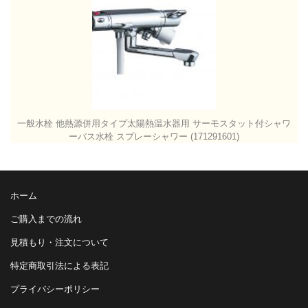
一般水栓 他熱源併用タイプ太陽熱温水器用 サーモスタット付シャワ
ーバス水栓 スプレーシャワー (171291601)
ホーム
ご購入までの流れ
見積もり・注文について
特定商取引法による表記
プライバシーポリシー