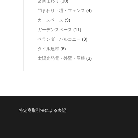
玄関まわり
(10)
門まわり・塀・フェンス
(4)
カースペース
(9)
ガーデンスペース
(11)
ベランダ・バルコニー
(3)
タイル建材
(6)
太陽光発電・外壁・屋根
(3)
特定商取引法による表記