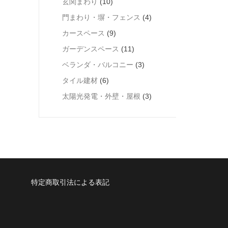
玄関まわり
(10)
門まわり・塀・フェンス
(4)
カースペース
(9)
ガーデンスペース
(11)
ベランダ・バルコニー
(3)
タイル建材
(6)
太陽光発電・外壁・屋根
(3)
特定商取引法による表記